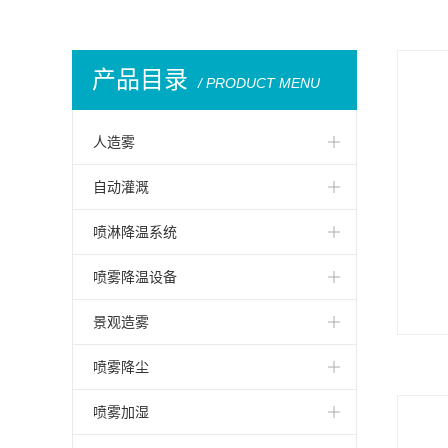
产品目录
/ PRODUCT MENU
人造雾
雾化喷嘴
自动灌溉
干雾抑尘系统
自动喷淋喷灌工程
喷淋降温系统
干雾抑尘
驾校雨雾
喷雾降温设备
干雾系统
喷淋设备
防爆喷雾设备
景观造雾
人造雾系统
新型喷淋降温设备
冷雾系统
雾森人造雾系统
喷雾降尘
人造雾工程
铁皮厂房喷淋降温
雾森系统
假山造雾
雾炮
喷雾加湿