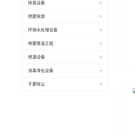
人造雾设备
屋顶喷淋降温工程
雨鸟喷头
公园造雾
雾桩
煤矿除尘
除臭设备
人造雾效
空调室外机喷淋降温
自动喷雾降温
园林造雾
喷雾降尘系统
工地除尘
生物滤池除臭
喷雾除臭
人工造雾设备
喷雾风扇
湖泊造雾
喷雾降尘设备
厂房加湿
燃烧除臭
异味处理
环保水处理设备
人工造雾系统
喷雾降温系统
景区雾效
喷雾降尘装置
工业加湿
等离子除臭装置
滤池除臭
鱼池水处理
喷雾降温工程
人工造雾工程
高压喷雾降温系统
景观造雾机
喷雾降尘车
喷雾加湿工程
化学洗涤除臭
养殖场除臭
中水回用设备
厂房喷雾降温
喷灌设备
户外喷雾降温
景观造雾设备
家具厂喷雾加湿
光催化除臭设备
植物液除臭
游泳池水质处理
公路喷雾除尘
园林喷淋
消毒净化设备
人造雾喷雾降温设备
园林景观造雾系统
纺织厂加湿
化工厂除臭
工业水处理设备
水雾降温
喷灌喷淋
养殖场消毒设备
干雾除尘
喷雾降温设备配件
喷雾除尘
生物除臭
景观水处理设备
广场降温
智能喷灌
除尘设备系统
加油站喷雾降温
喷雾加湿机
污水站除臭
户外降温
农业喷灌设备
矿区干雾除尘设备
厂房喷雾降温
高压喷雾加湿器
垃圾站除臭
室外降温
园林喷灌设备
公交站降温